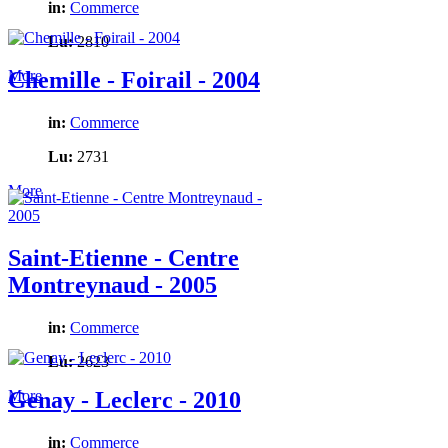
in:
Commerce
Lu:
2810
More
Chemille - Foirail - 2004
in:
Commerce
Lu:
2731
More
Saint-Etienne - Centre
Montreynaud - 2005
in:
Commerce
Lu:
2623
More
Genay - Leclerc - 2010
in:
Commerce