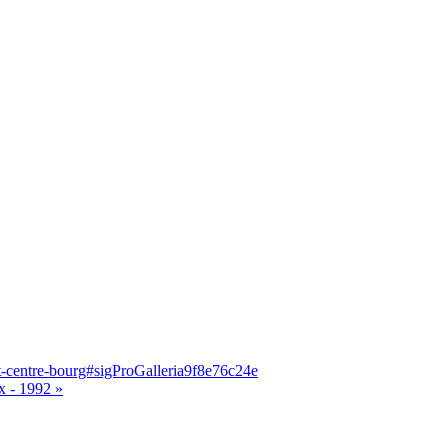
t-centre-bourg#sigProGalleria9f8e76c24e
x - 1992 »